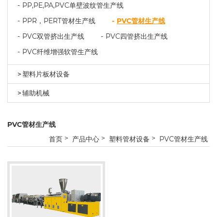
PP,PE,PA,PVC单壁波纹管生产线
PPR，PERT管材生产线
PVC管材生产线
PVC双管挤出生产线
PVC四管挤出生产线
PVC纤维增强软管生产线
塑料片板材设备
辅助机械
PVC管材生产线
首页
产品中心
塑料管材设备
PVC管材生产线