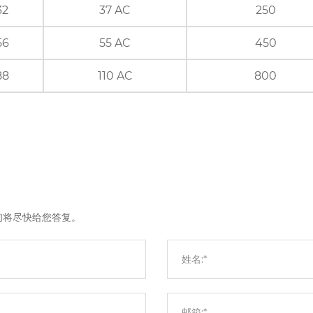
32
37 AC
250
56
55 AC
450
88
110 AC
800
们将尽快给您答复。