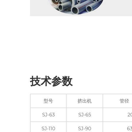
技术参数
型号
挤出机
管径
SJ-63
SJ-65
2
SJ-110
SJ-90
63