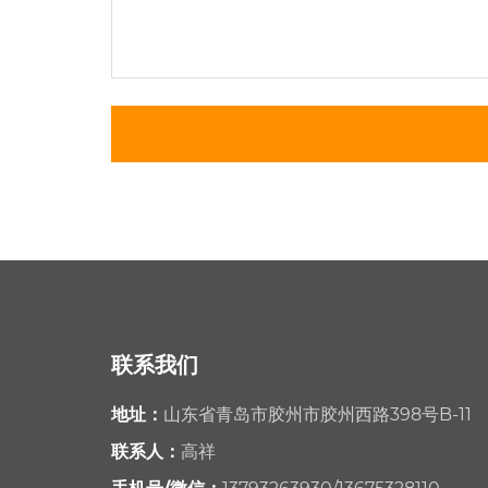
联系我们
地址：
山东省青岛市胶州市胶州西路398号B-11
联系人：
高祥
手机号/微信：
13793263930
/
13675328110