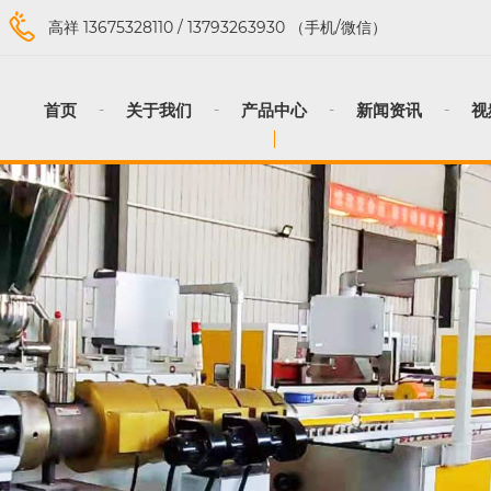
高祥
13675328110
/
13793263930
（手机/微信）
首页
关于我们
产品中心
新闻资讯
视