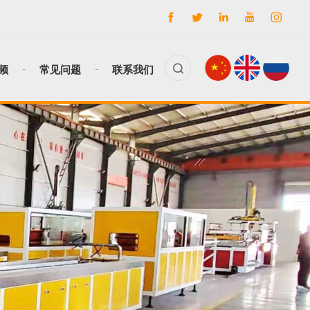
频
常见问题
联系我们