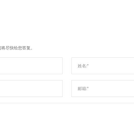
们将尽快给您答复。